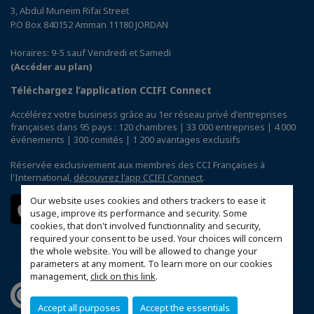
3, Abdul Muneim Rifai Street
P.O Box 840152 Amman 11180 JORDAN
Horaires: 9-5 sauf Vendredi et Samedi
(Accéder au plan)
Téléchargez l’application CCIFI Connect
Accélérez votre business grâce au 1er réseau privé d'entreprises
françaises dans 95 pays : 120 chambres | 33 000 entreprises | 4 000
événements | 300 comités | 1 200 avantages exclusifs
Réservée exclusivement aux membres des CCI Françaises à
l'International,
découvrez l'app CCIFI Connect
.
Our website uses cookies and others trackers to ease it
usage, improve its performance and security. Some
cookies, that don't involved functionnality and security,
required your consent to be used. Your choices will concern
the whole website. You will be allowed to change your
parameters at any moment. To learn more on our cookies
management,
click on this link
.
Accept all purposes
Accept the essentials