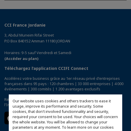
CCI France Jordanie
3, Abdul Muneim Rifai Street
P.O Box 840152 Amman 11180 JORDAN
Horaires: 9-5 sauf Vendredi et Samedi
(Accéder au plan)
Téléchargez l’application CCIFI Connect
Accélérez votre business grâce au 1er réseau privé d'entreprises
françaises dans 95 pays : 120 chambres | 33 000 entreprises | 4 000
événements | 300 comités | 1 200 avantages exclusifs
Réservée exclusivement aux membres des CCI Françaises à
Our website uses cookies and others trackers to ease it
l'International,
découvrez l'app CCIFI Connect
.
usage, improve its performance and security. Some
cookies, that don't involved functionnality and security,
required your consent to be used. Your choices will concern
the whole website. You will be allowed to change your
parameters at any moment. To learn more on our cookies