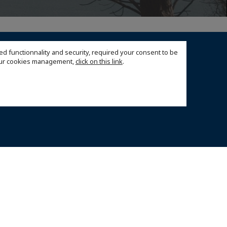
ed functionnality and security, required your consent to be
 our cookies management,
click on this link
.
 vos préférences cookies
© 2026 CCI France Jordanie