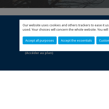
CCI France Jordanie
Our website uses cookies and others trackers to ease it us
used. Your choices will concern the whole website. You w
3, Abdul Muneim Rifai Street
P.O Box 840152 Amman 11180 JORDAN
Accept all purposes
Accept the essentials
Custo
Horaires: 9-5 sauf Vendredi et Samedi
(Accéder au plan)